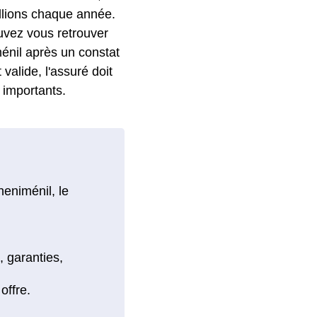
llions chaque année.
uvez vous retrouver
ménil après un constat
 valide, l'assuré doit
 importants.
heniménil, le