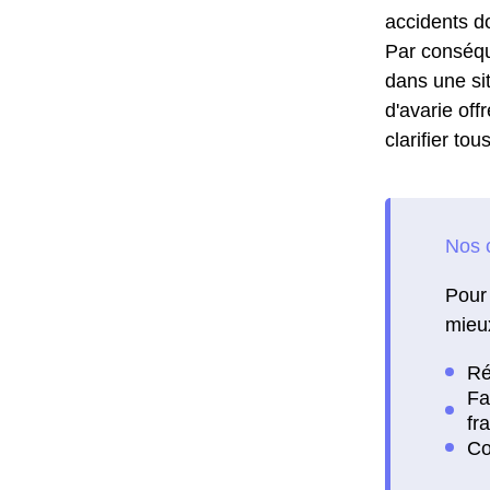
accidents d
Par conséqu
dans une sit
d'avarie off
clarifier to
Pour 
mieux