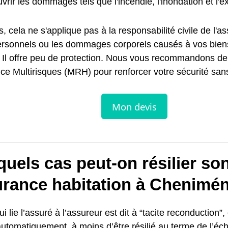
vrir les dommages tels que l'incendie, l'inondation et l'e
s, cela ne s'applique pas à la responsabilité civile de l'a
ersonnels ou les dommages corporels causés à vos bien
. Il offre peu de protection. Nous vous recommandons de
e Multirisques (MRH) pour renforcer votre sécurité sans
uels cas peut-on résilier so
urance habitation à Chenimén
i lie l’assuré à l’assureur est dit à “tacite reconduction”, 
automatiquement, à moins d’être résilié au terme de l’éc