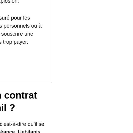
xplosion.
ssuré pour les
s personnels ou à
 souscrire une
 trop payer.
n contrat
il ?
c’est-à-dire qu’il se
héance. Habitants