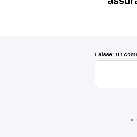
assur
Laisser un com
En 