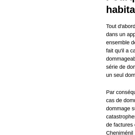
habita
Tout d'abord
dans un ap
ensemble de
fait qu'il 
dommageabl
série de do
un seul do
Par conséqu
cas de domm
dommage sub
catastrophes
de factures 
Cheniménil p