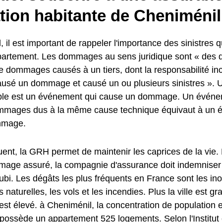
tion habitante de Cheniménil
, il est important de rappeler l'importance des sinistres q
partement. Les dommages au sens juridique sont « de
 dommages causés à un tiers, dont la responsabilité in
a causé un dommage et causé un ou plusieurs sinistres »
e est un événement qui cause un dommage. Un événem
mmages dus à la même cause technique équivaut à un 
mmage.
ent, la GRH permet de maintenir les caprices de la vie.
age assuré, la compagnie d'assurance doit indemniser l
i. Les dégâts les plus fréquents en France sont les ino
 naturelles, les vols et les incendies. Plus la ville est g
est élevé. à Cheniménil, la concentration de population 
ossède un appartement 525 logements. Selon l'Institut de