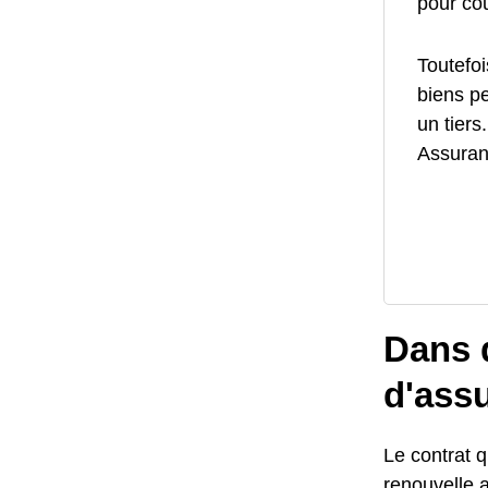
pour cou
Toutefoi
biens p
un tiers
Assuranc
Dans q
d'ass
Le contrat qu
renouvelle 