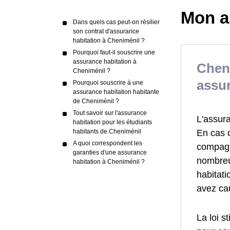
Mon a
Dans quels cas peut-on résilier
son contrat d'assurance
habitation à Cheniménil ?
Pourquoi faut-il souscrire une
assurance habitation à
Cheni
Cheniménil ?
assur
Pourquoi souscrire à une
assurance habitation habitante
de Cheniménil ?
Tout savoir sur l'assurance
L'assur
habitation pour les étudiants
En cas 
habitants de Cheniménil
A quoi correspondent les
compagn
garanties d'une assurance
nombreu
habitation à Cheniménil ?
habitat
avez ca
La loi s