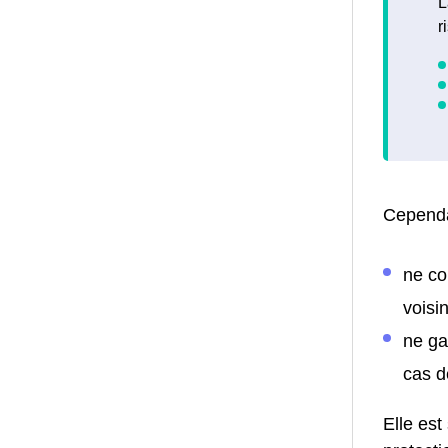
L
r
Cependa
ne co
voisin
ne ga
cas d
Elle est