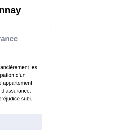
onnay
rance
nancièrement les
pation d’un
re appartement
 d’assurance,
réjudice subi.