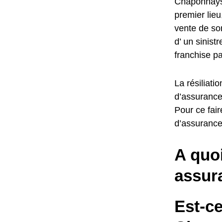
Chaponnaysar
premier lie
vente de son
d’ un sinist
franchise p
La résiliati
d’assurance
Pour ce fair
d’assurance 
A quo
assur
Est-c