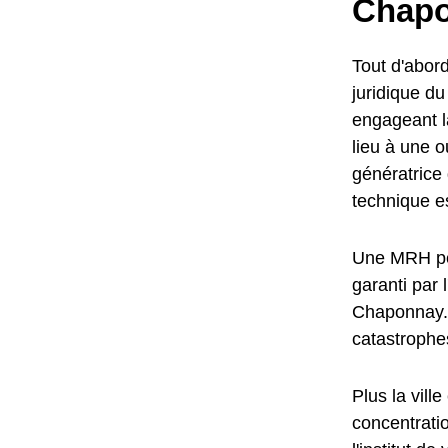
Chapo
Tout d'abord
juridique d
engageant l
lieu à une o
génératric
technique e
Une MRH per
garanti par 
Chaponnay. 
catastrophes
Plus la vill
concentrati