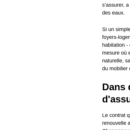
s’assurer, a
des eaux.
Si un simple
foyers-logem
habitation -
mesure où e
naturelle, s
du mobilier
Dans q
d'ass
Le contrat qu
renouvelle 