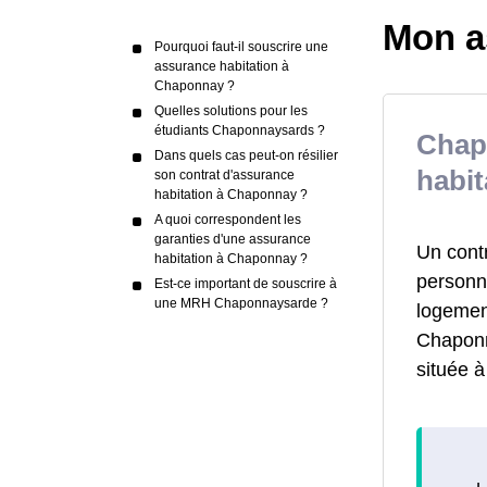
Mon a
Pourquoi faut-il souscrire une
assurance habitation à
Chaponnay ?
Quelles solutions pour les
étudiants Chaponnaysards ?
Chap
Dans quels cas peut-on résilier
habit
son contrat d'assurance
habitation à Chaponnay ?
A quoi correspondent les
garanties d'une assurance
Un cont
habitation à Chaponnay ?
personne
Est-ce important de souscrire à
une MRH Chaponnaysarde ?
logemen
Chaponn
située 