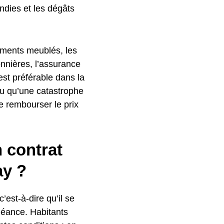
ndies et les dégâts
tements meublés, les
onnières, l’assurance
est préférable dans la
ou qu’une catastrophe
e rembourser le prix
n contrat
ay ?
c’est-à-dire qu’il se
héance. Habitants