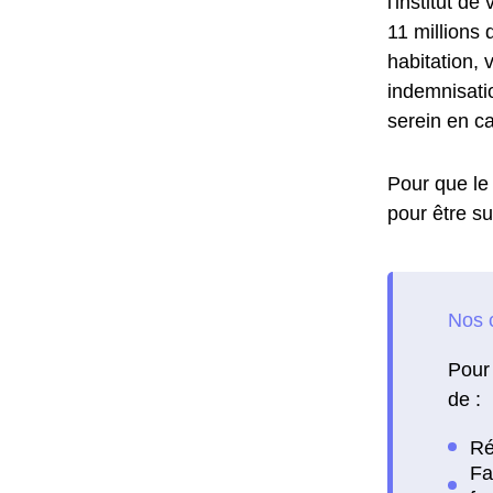
l'institut d
11 millions 
habitation, 
indemnisati
serein en ca
Pour que le 
pour être su
Pour 
de :