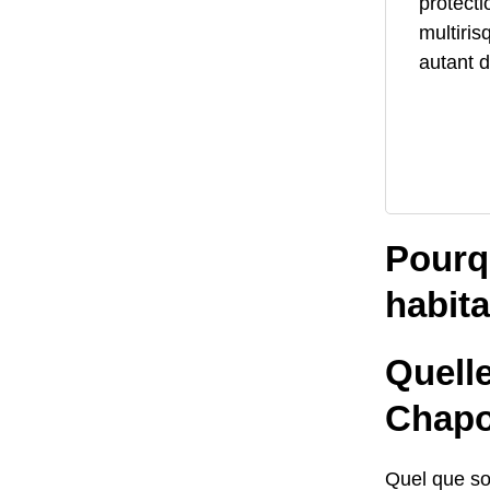
protecti
multiris
autant d
Pourqu
habit
Quelle
Chapo
Quel que soi