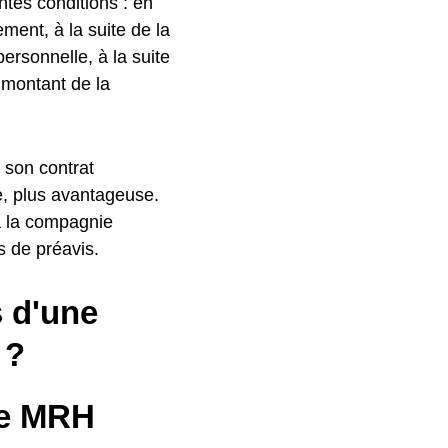
ntes conditions : en
ent, à la suite de la
personnelle, à la suite
u montant de la
r son contrat
e, plus avantageuse.
 à la compagnie
s de préavis.
s d'une
 ?
ne MRH