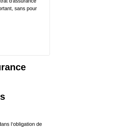
trat d'assurance
ortant, sans pour
urance
ts
dans l’obligation de