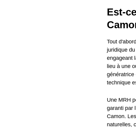
Est-c
Camon
Tout d'abord
juridique d
engageant l
lieu à une o
génératric
technique e
Une MRH per
garanti par 
Camon. Les 
naturelles, 