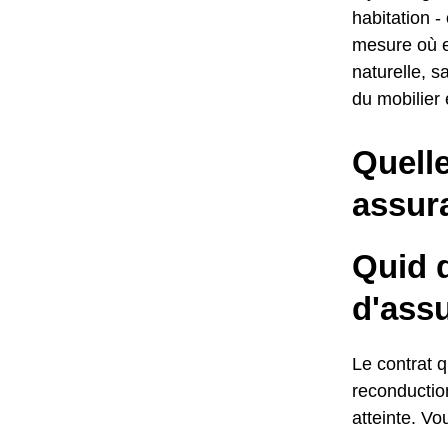
habitation -
mesure où e
naturelle, s
du mobilier
Quelle
assur
Quid d
d'ass
Le contrat 
reconductio
atteinte. Vo