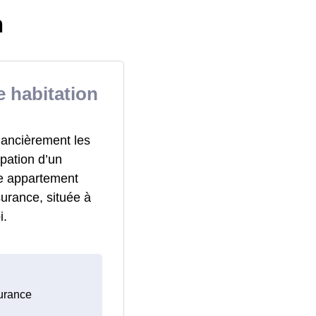
n
 habitation
nancièrement les
pation d’un
re appartement
urance, située à
i.
surance