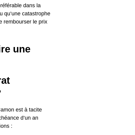
préférable dans la
ou qu’une catastrophe
e rembourser le prix
ire une
rat
?
Camon est à tacite
échéance d’un an
ions :