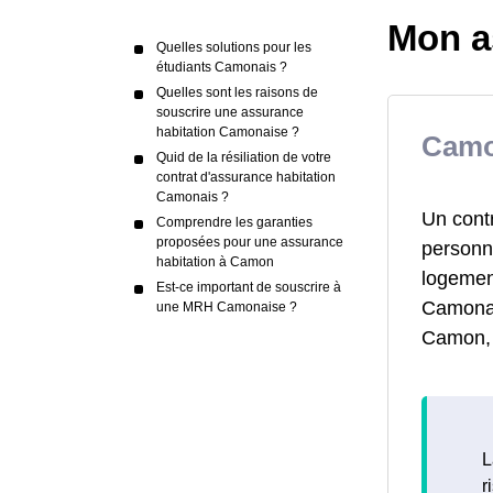
Mon a
Quelles solutions pour les
étudiants Camonais ?
Quelles sont les raisons de
souscrire une assurance
habitation Camonaise ?
Camo
Quid de la résiliation de votre
contrat d'assurance habitation
Camonais ?
Un cont
Comprendre les garanties
proposées pour une assurance
personne
habitation à Camon
logemen
Est-ce important de souscrire à
Camonai
une MRH Camonaise ?
Camon, 
L
r