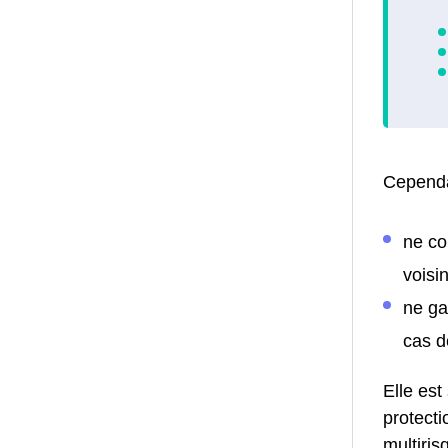
Cependa
ne co
voisin
ne ga
cas d
Elle est
protecti
multiris