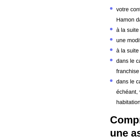
votre con
Hamon da
à la suit
une modif
à la suite
dans le c
franchise
dans le c
échéant, 
habitation
Compr
une a