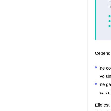
L
r
Cependa
ne co
voisin
ne ga
cas d
Elle est