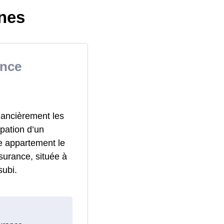
nes
ance
nancièrement les
pation d’un
e appartement le
surance, située à
subi.