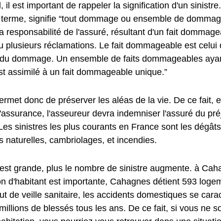
, il est important de rappeler la signification d'un sinistre
u terme, signifie “tout dommage ou ensemble de dommage
a responsabilité de l'assuré, résultant d'un fait dommag
u plusieurs réclamations. Le fait dommageable est celui 
e du dommage. Un ensemble de faits dommageables aya
st assimilé à un fait dommageable unique.”
met donc de préserver les aléas de la vie. De ce fait, e
l'assurance, l'asseureur devra indemniser l'assuré du préj
es sinistres les plus courants en France sont les dégât
 naturelles, cambriolages, et incendies.
e est grande, plus le nombre de sinistre augmente. à Cah
on d'habitant est importante, Cahagnes détient 593 log
itut de veille sanitaire, les accidents domestiques se car
millions de blessés tous les ans. De ce fait, si vous ne 