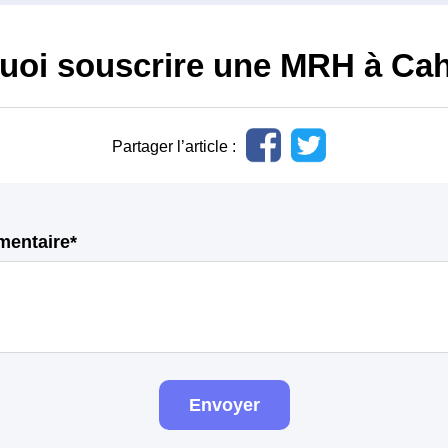
uoi souscrire une MRH à Ca
Partager l’article :
mentaire*
Envoyer