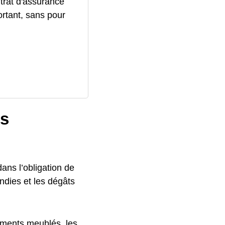
trat d'assurance
ortant, sans pour
ts
dans l’obligation de
ndies et les dégâts
tements meublés, les