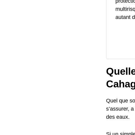
protecti
multiris
autant d
Quelle
Cahag
Quel que soi
s’assurer, a
des eaux.
Si un simple