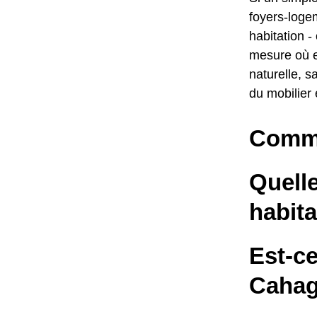
foyers-logem
habitation -
mesure où e
naturelle, s
du mobilier
Comme
Quelle
habit
Est-c
Cahag