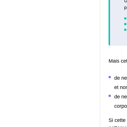
U
p
Mais cet
de ne
et no
de ne
corpo
Si cette