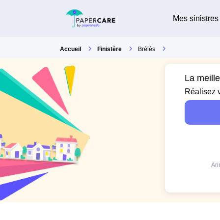
Mes sinistres
Accueil
Finistère
Brélès
La meill
Réalisez 
Ann