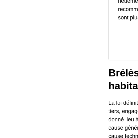
netteme
recomma
sont plu
Brélè
habita
La loi défi
tiers, engag
donné lieu à
cause géné
cause techn