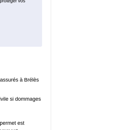
 protéger vos
 assurés à Brélès
civile si dommages
 permet est