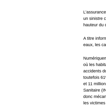
L’assurance 
un sinistre 
hauteur du
A titre info
eaux, les ca
Numériqueme
où les habi
accidents do
toutefois 61
et 11 millio
Sanitaire (
donc mécani
les victimes