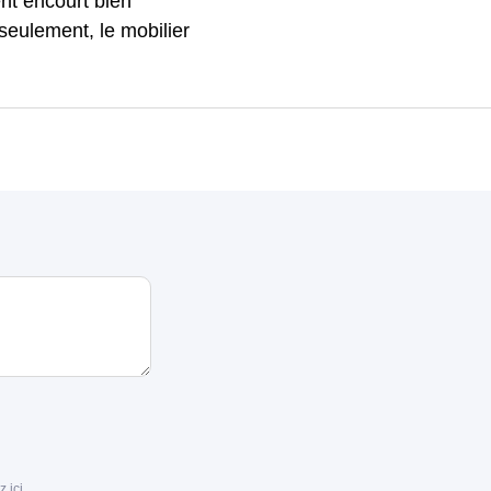
nt encourt bien
 seulement, le mobilier
z ici