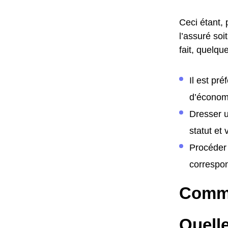
Ceci étant, 
l’assuré soi
fait, quelqu
Il est pr
d’économi
Dresser u
statut et
Procéder 
correspon
Comme
Quelle