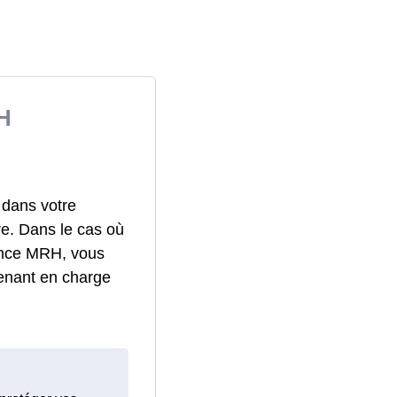
H
 dans votre
re. Dans le cas où
rance MRH, vous
enant en charge