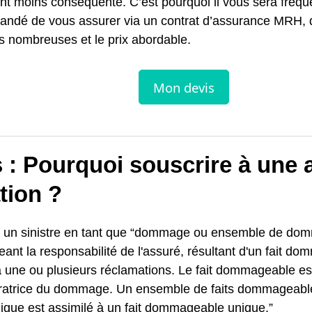
nt moins conséquente. C’est pourquoi il vous sera fré
ndé de vous assurer via un contrat d’assurance MRH, d
s nombreuses et le prix abordable.
s : Pourquoi souscrire à une
tion ?
nit un sinistre en tant que “dommage ou ensemble de d
eant la responsabilité de l'assuré, résultant d'un fait d
 une ou plusieurs réclamations. Le fait dommageable est 
ratrice du dommage. Un ensemble de faits dommageabl
ique est assimilé à un fait dommageable unique.”