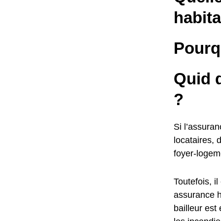
habita
Pourq
Quid d
?
Si l’assuran
locataires, 
foyer-logem
Toutefois, 
assurance ha
bailleur est