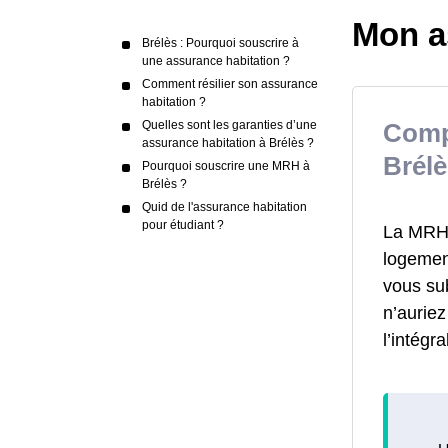
Mon a
Brélès : Pourquoi souscrire à
une assurance habitation ?
Comment résilier son assurance
habitation ?
Quelles sont les garanties d’une
Comp
assurance habitation à Brélès ?
Brél
Pourquoi souscrire une MRH à
Brélès ?
Quid de l'assurance habitation
pour étudiant ?
La MRH a
logement
vous su
n’aurie
l’intégr