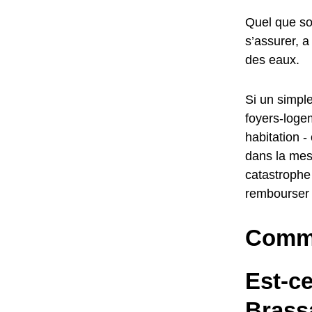
Quel que soi
s’assurer, a
des eaux.
Si un simple
foyers-logem
habitation -
dans la mes
catastrophe
rembourser 
Comme
Est-c
Brass