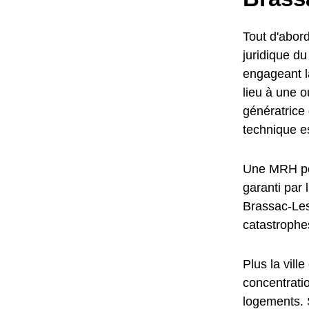
Tout d'abord
juridique d
engageant l
lieu à une o
génératric
technique e
Une MRH per
garanti par 
Brassac-Les
catastrophes
Plus la vill
concentrati
logements. S