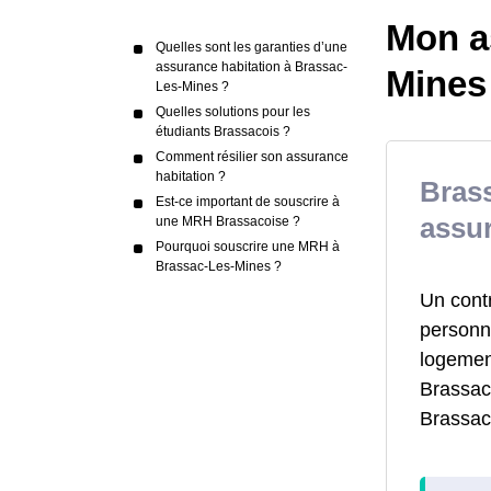
Mon a
Quelles sont les garanties d’une
assurance habitation à Brassac-
Mines
Les-Mines ?
Quelles solutions pour les
étudiants Brassacois ?
Comment résilier son assurance
habitation ?
Bras
Est-ce important de souscrire à
assur
une MRH Brassacoise ?
Pourquoi souscrire une MRH à
Brassac-Les-Mines ?
Un cont
personne
logemen
Brassaco
Brassac