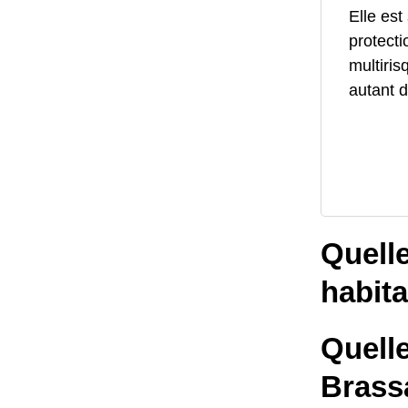
Elle est
protecti
multiris
autant d
Quelle
habit
Quelle
Brass