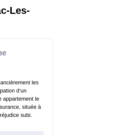
ac-Les-
ne
nancièrement les
pation d’un
e appartement le
surance, située à
éjudice subi.