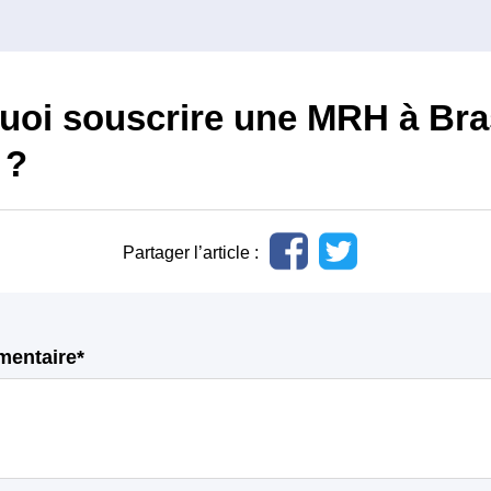
uoi souscrire une MRH à Bra
 ?
Partager l’article :
mentaire*