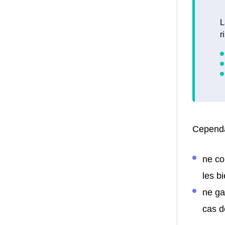
L
r
Cependa
ne co
les b
ne ga
cas d