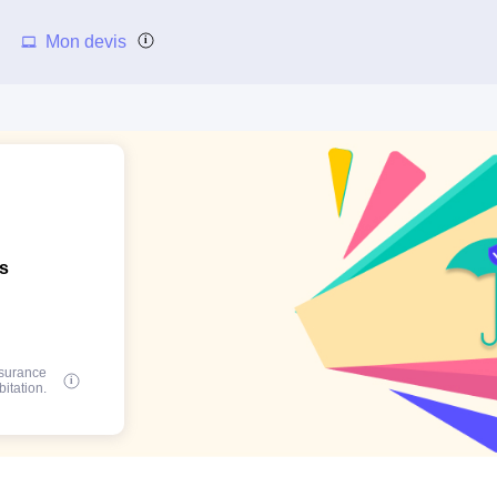
Mon devis
ns
ssurance
bitation.