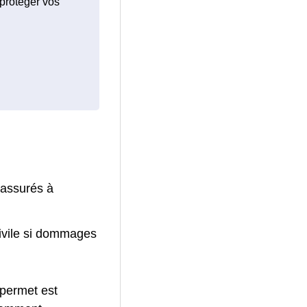
 protéger vos
 assurés à
civile si dommages
 permet est