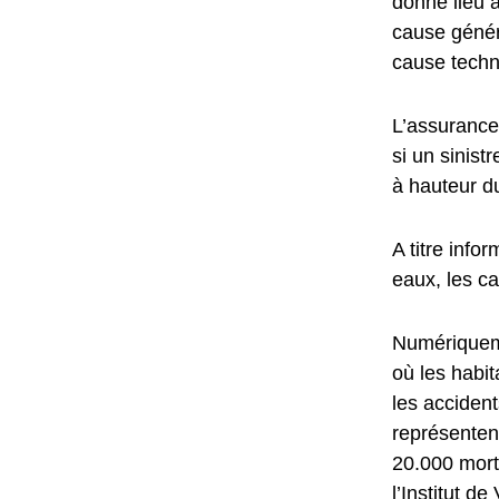
donné lieu à
cause géné
cause techn
L’assurance
si un sinist
à hauteur 
A titre info
eaux, les ca
Numériqueme
où les habi
les accident
représentent
20.000 mort
l’Institut d