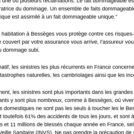
 une ou plusieurs réclamations. Le fait dommageable est 
ratrice du dommage. Un ensemble de faits dommageabl
ique est assimilé à un fait dommageable unique.”
 habitation à Bessèges vous protège contre ces risques-
re couvert par votre assurance vous arrive, l’assureur v
du dommage subi.
rmatif, les sinistres les plus récurrents en France concer
tastrophes naturelles, les cambriolages ainsi que les inc
nt, les sinistres sont plus importants dans les grandes 
tants y sont plus nombreux, comme à Bessèges, où vivent
s domestiques ne sont pas les seuls à toucher les le Bes
 toutefois 61% des accidents de tous les jours, et sont à
s et 11 millions de blessés chaque année en France, se
e Veille Sanitaire (INVS). Ne pas prendre la précaution de