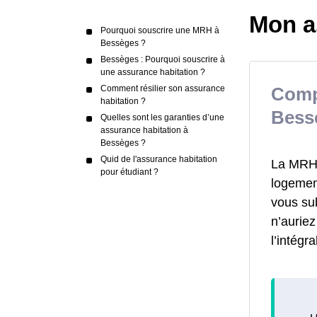
Mon a
Pourquoi souscrire une MRH à
Bessèges ?
Bessèges : Pourquoi souscrire à
une assurance habitation ?
Comment résilier son assurance
Comp
habitation ?
Bess
Quelles sont les garanties d’une
assurance habitation à
Bessèges ?
Quid de l'assurance habitation
La MRH a
pour étudiant ?
logement
vous su
n’aurie
l’intégr