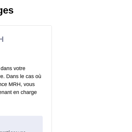
ges
H
 dans votre
re. Dans le cas où
rance MRH, vous
enant en charge