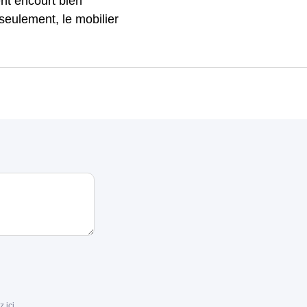
nt encourt bien
 seulement, le mobilier
z ici