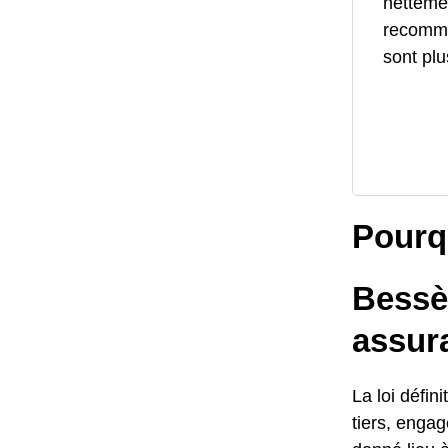
netteme
recomma
sont plu
Pourq
Bessè
assur
La loi défi
tiers, engag