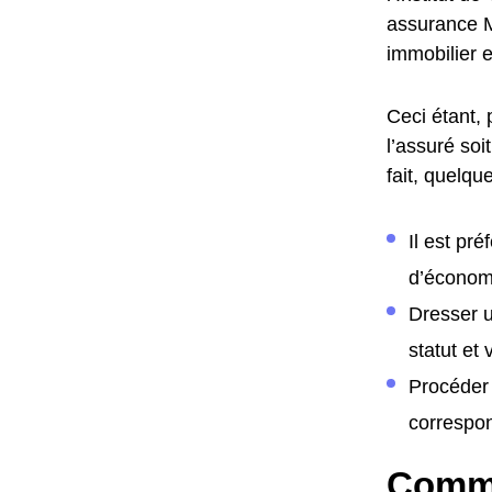
assurance M
immobilier e
Ceci étant, 
l’assuré soi
fait, quelqu
Il est pr
d’économi
Dresser u
statut et
Procéder 
correspon
Comme