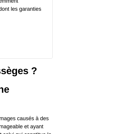
quemment
ont les garanties
ssèges ?
ne
ommages causés à des
ommageable et ayant