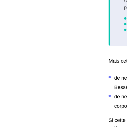
U
p
Mais cet
de ne
Bessè
de ne
corpo
Si cette