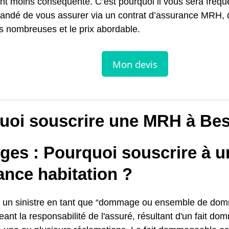
nt moins conséquente. C’est pourquoi il vous sera fré
ndé de vous assurer via un contrat d’assurance MRH, d
s nombreuses et le prix abordable.
uoi souscrire une MRH à Be
ges : Pourquoi souscrire à u
ance habitation ?
nit un sinistre en tant que “dommage ou ensemble de d
eant la responsabilité de l'assuré, résultant d'un fait d