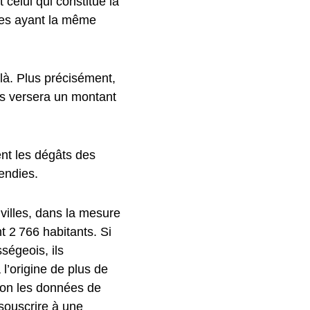
celui qui constitue la
es ayant la même
là. Plus précisément,
ous versera un montant
nent les dégâts des
endies.
villes, dans la mesure
 2 766 habitants. Si
ségeois, ils
 l’origine de plus de
lon les données de
 souscrire à une