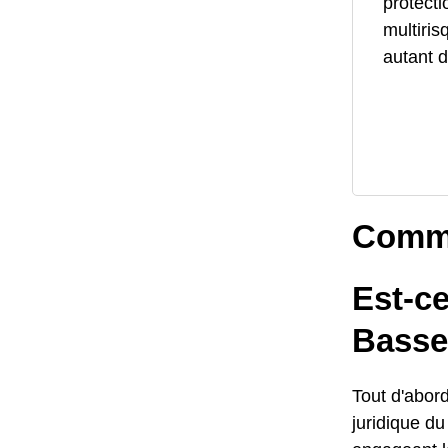
protecti
multiris
autant d
Comme
Est-c
Basse
Tout d'abord
juridique d