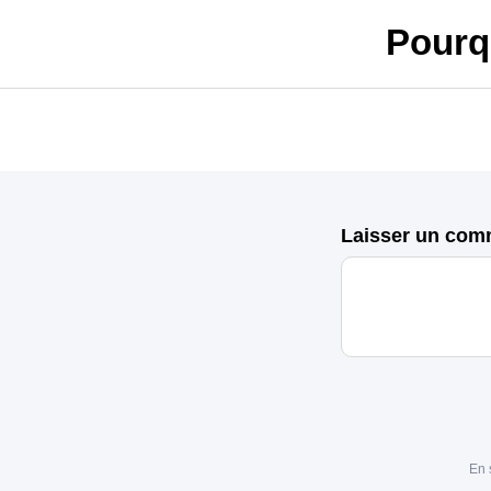
Pourq
Laisser un com
En 