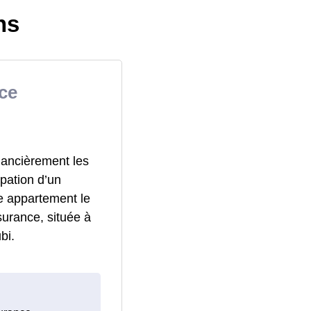
ns
ce
nancièrement les
pation d’un
e appartement le
surance, située à
bi.