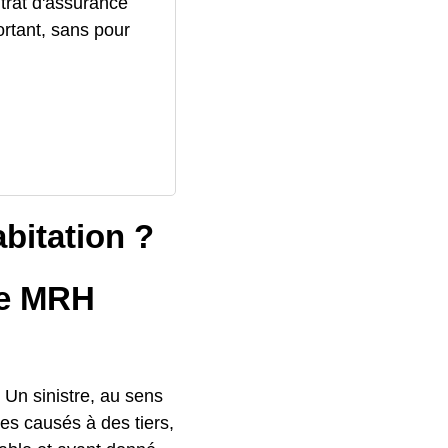
trat d'assurance
ortant, sans pour
bitation ?
ne MRH
. Un sinistre, au sens
s causés à des tiers,