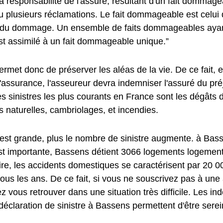
a responsabilité de l'assuré, résultant d'un fait dommag
u plusieurs réclamations. Le fait dommageable est celui 
e du dommage. Un ensemble de faits dommageables aya
st assimilé à un fait dommageable unique.”
met donc de préserver les aléas de la vie. De ce fait, e
l'assurance, l'asseureur devra indemniser l'assuré du préj
s sinistres les plus courants en France sont les dégâts 
 naturelles, cambriolages, et incendies.
e est grande, plus le nombre de sinistre augmente. à Bas
st importante, Bassens détient 3066 logements logements.
aire, les accidents domestiques se caractérisent par 20 0
ous les ans. De ce fait, si vous ne souscrivez pas à une
z vous retrouver dans une situation très difficile. Les i
déclaration de sinistre à Bassens permettent d'être serei