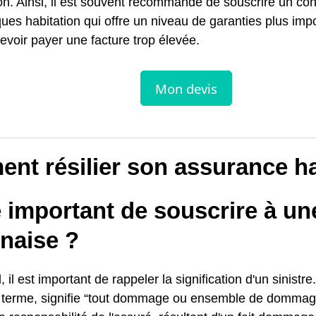
on. Ainsi, il est souvent recommandé de souscrire un con
ques habitation qui offre un niveau de garanties plus imp
evoir payer une facture trop élevée.
nt résilier son assurance ha
e important de souscrire à u
naise ?
, il est important de rappeler la signification d'un sinistre
u terme, signifie “tout dommage ou ensemble de dommage