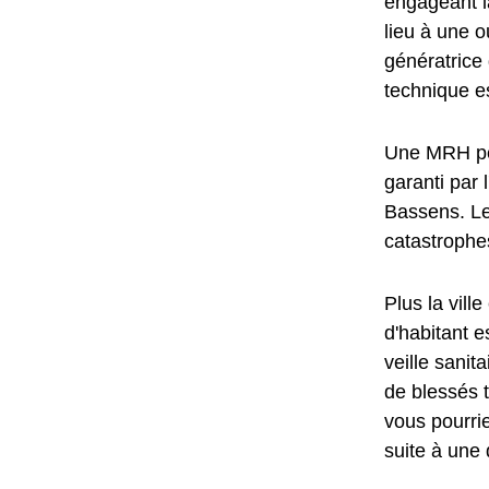
engageant l
lieu à une o
génératric
technique e
Une MRH per
garanti par 
Bassens. Le
catastrophes
Plus la vill
d'habitant e
veille sanit
de blessés t
vous pourrie
suite à une 