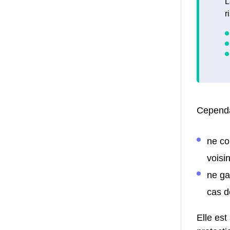
L
r
Cependa
ne co
voisin
ne ga
cas d
Elle est