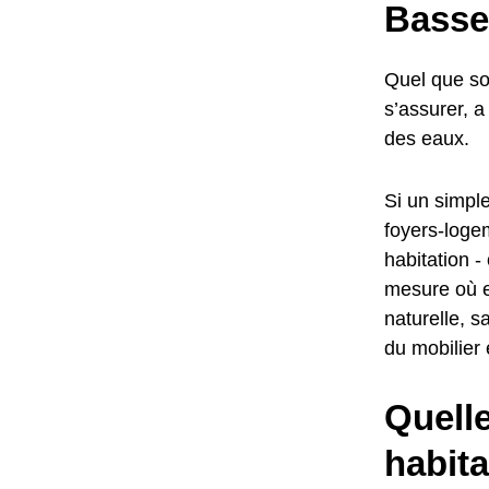
Basse
Quel que soi
s’assurer, a
des eaux.
Si un simple
foyers-logem
habitation -
mesure où e
naturelle, s
du mobilier
Quelle
habit