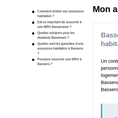
Mon a
Comment résilier son assurance
habitation ?
Est-ce important de souscrire à
une MRH Bassenaise ?
Quelles solutions pour les
Bass
étudiants Bassenais ?
habit
Quelles sont les garanties d’une
assurance habitation à Bassens
?
Pourquoi souscrire une MRH à
Un cont
Bassens ?
personne
logemen
Bassenai
Bassens