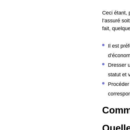
Ceci étant, 
l’assuré soi
fait, quelqu
Il est pr
d’économi
Dresser u
statut et
Procéder 
correspon
Comme
Quelle