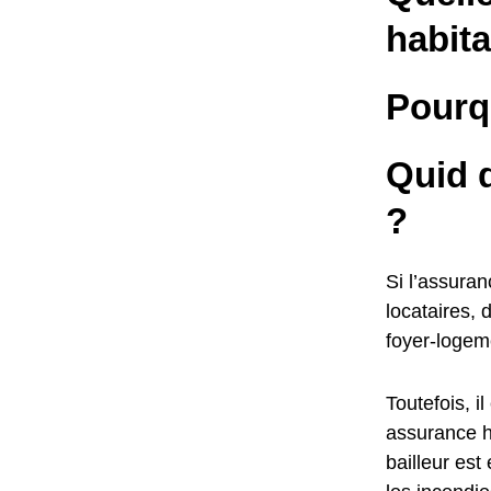
habita
Pourq
Quid d
?
Si l’assuran
locataires, 
foyer-logem
Toutefois, 
assurance ha
bailleur est