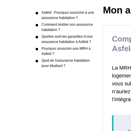
Mon a
Asfeld : Pourquoi souscrire à une
assurance habitation ?
Comment résilier son assurance
habitation ?
Quelles sont les garanties d’une
Comp
assurance habitation à Asfeld ?
Asfel
Pourquoi souscrire une MRH à
Asfeld ?
Quid de l'assurance habitation
pour étudiant ?
La MRH a
logement
vous su
n’aurie
l’intégr