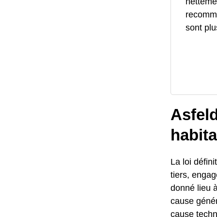
netteme
recomma
sont plu
Asfel
habita
La loi défi
tiers, engag
donné lieu à
cause géné
cause techn