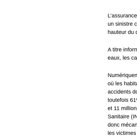
L’assurance 
un sinistre 
hauteur du
A titre info
eaux, les ca
Numériqueme
où les habit
accidents do
toutefois 61
et 11 millio
Sanitaire (
donc mécani
les victimes