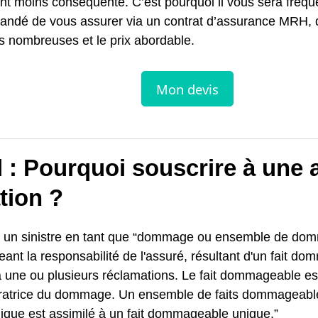
nt moins conséquente. C’est pourquoi il vous sera fré
ndé de vous assurer via un contrat d’assurance MRH, d
s nombreuses et le prix abordable.
d : Pourquoi souscrire à une
tion ?
nit un sinistre en tant que “dommage ou ensemble de d
eant la responsabilité de l'assuré, résultant d'un fait d
 une ou plusieurs réclamations. Le fait dommageable est 
ratrice du dommage. Un ensemble de faits dommageabl
ique est assimilé à un fait dommageable unique.”