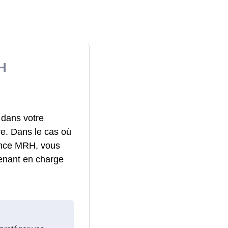
H
 dans votre
re. Dans le cas où
rance MRH, vous
enant en charge