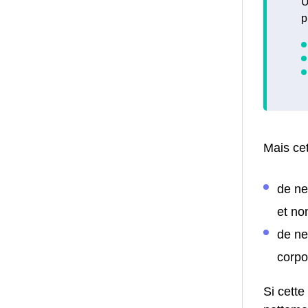
U
p
Mais cet
de ne
et no
de ne
corpo
Si cette