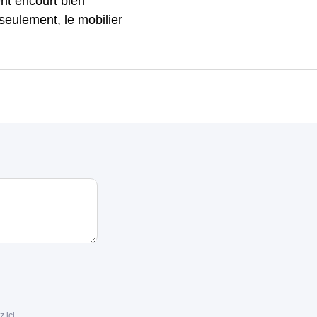
nt encourt bien
 seulement, le mobilier
z ici