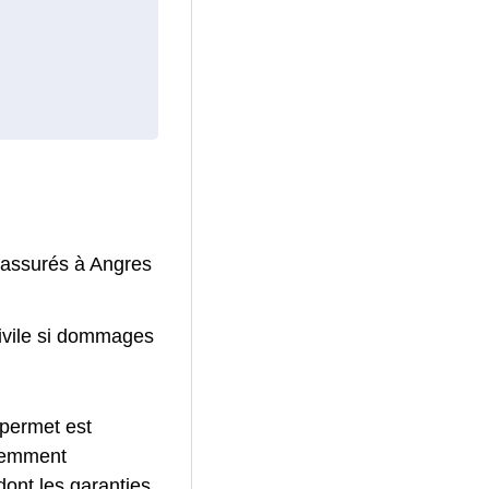
 assurés à Angres
civile si dommages
 permet est
quemment
ont les garanties