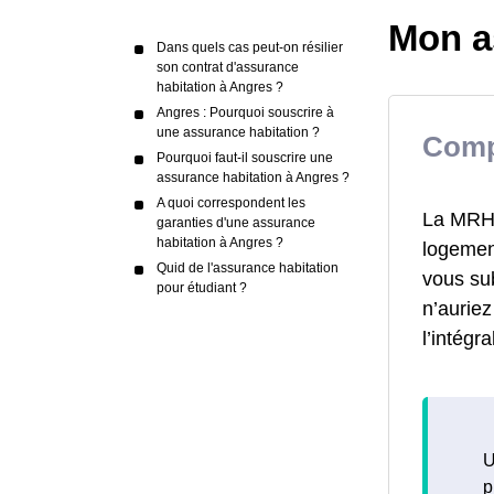
Mon a
Dans quels cas peut-on résilier
son contrat d'assurance
habitation à Angres ?
Angres : Pourquoi souscrire à
une assurance habitation ?
Comp
Pourquoi faut-il souscrire une
assurance habitation à Angres ?
A quoi correspondent les
La MRH a
garanties d'une assurance
habitation à Angres ?
logement
Quid de l'assurance habitation
vous su
pour étudiant ?
n’aurie
l’intégr
U
p