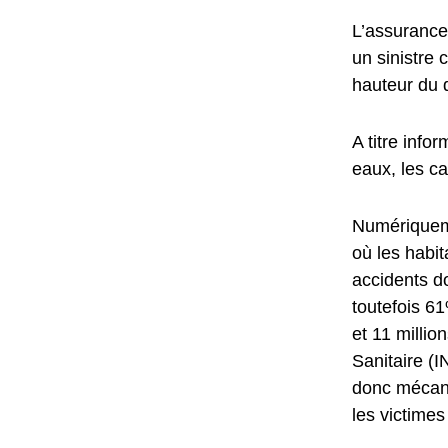
L’assurance
un sinistre 
hauteur du
A titre info
eaux, les ca
Numériqueme
où les habi
accidents do
toutefois 61
et 11 millio
Sanitaire (
donc mécani
les victimes