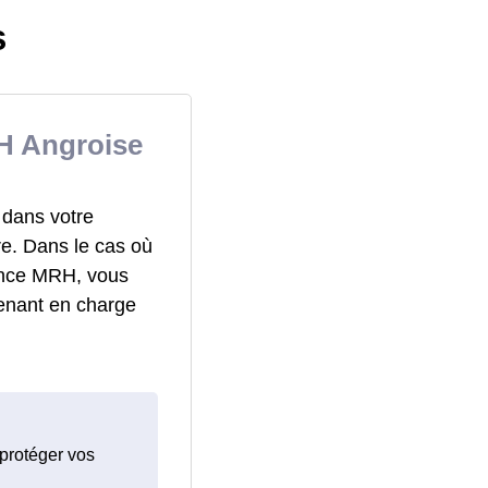
s
H Angroise
 dans votre
re. Dans le cas où
rance MRH, vous
enant en charge
 protéger vos