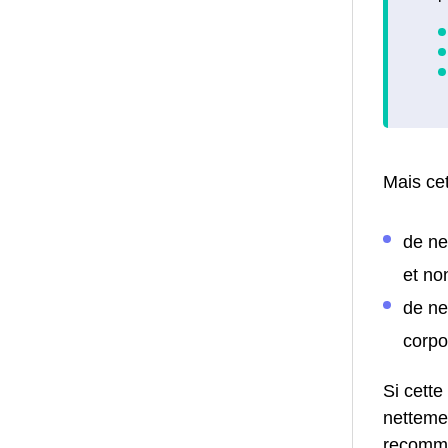
Mais cet
de ne
et no
de ne
corpo
Si cette
netteme
recomma