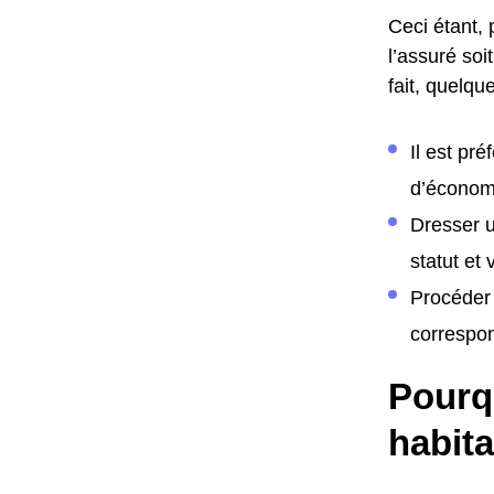
Ceci étant, 
l’assuré soi
fait, quelqu
Il est pr
d’économi
Dresser u
statut et
Procéder 
correspon
Pourqu
habita