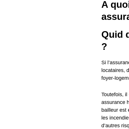
A quo
assur
Quid d
?
Si l’assuran
locataires, 
foyer-logem
Toutefois, 
assurance ha
bailleur est
les incendie
d’autres ris